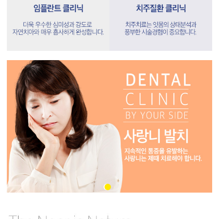
•
•
•