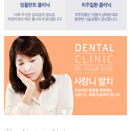
•
•
•